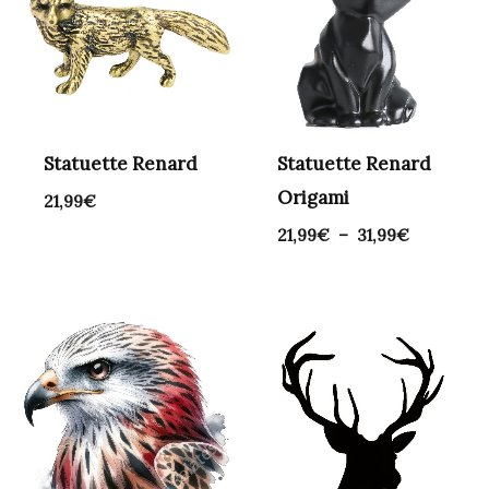
à
31,99€
Statuette Renard
Statuette Renard
Origami
21,99
€
21,99
€
–
31,99
€
Plage
de
prix :
4,99€
à
20,99€