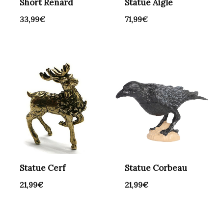
Short Renard
Statue Aigle
33,99
€
71,99
€
Statue Cerf
Statue Corbeau
21,99
€
21,99
€