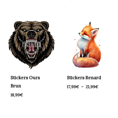
Plage
de
prix :
17,99€
à
21,99€
Stickers Ours
Stickers Renard
Brun
17,99
€
–
21,99
€
18,99
€