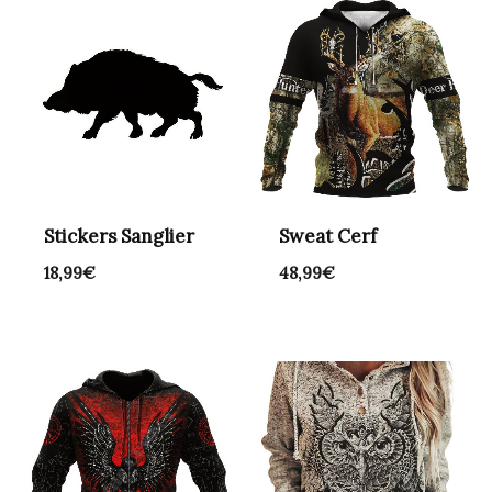
Stickers Sanglier
Sweat Cerf
18,99
€
48,99
€
Plage
de
prix :
66,99€
à
81,99€