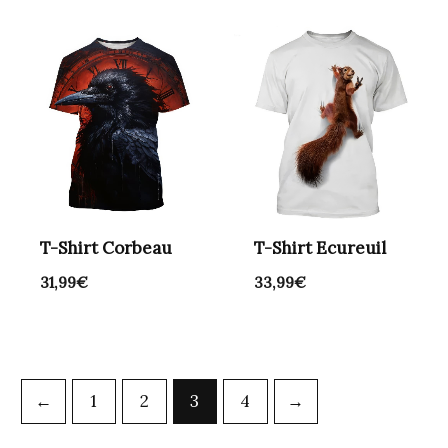
T-Shirt Corbeau
T-Shirt Ecureuil
31,99
€
33,99
€
←
1
2
3
4
→