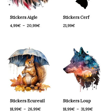
Stickers Aigle
Stickers Cerf
4,99
€
–
20,99
€
21,99
€
Plage
Plage
de
de
prix :
prix :
18,99€
18,99€
à
à
26,99€
31,99€
Stickers Ecureuil
Stickers Loup
18,99
€
–
26,99
€
18,99
€
–
31,99
€