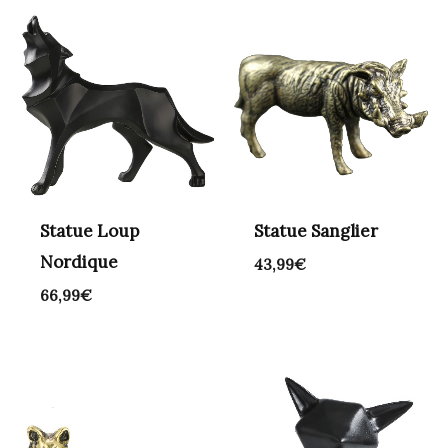
Statue Loup
Statue Sanglier
Nordique
43,99
€
66,99
€
Plage
de
prix :
21,99€