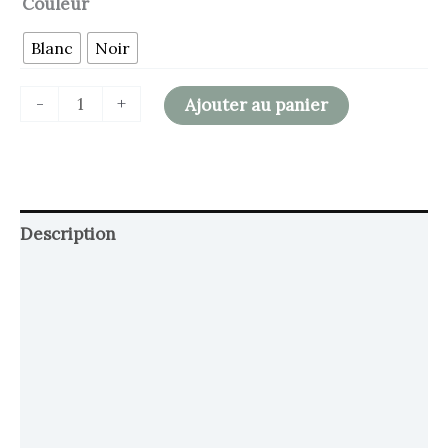
Couleur
Blanc
Noir
-
+
Ajouter au panier
Description
Retour et Livraison
SAV Français
Transaction sécurisée
FAQ