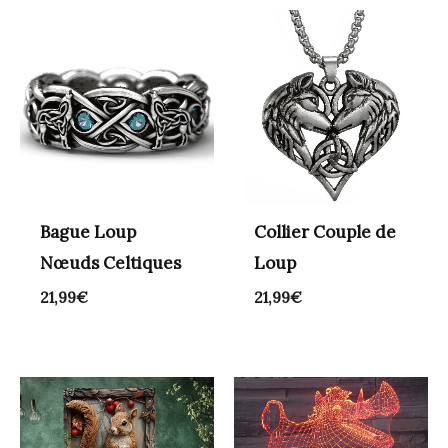
Bague Loup
Collier Couple de
Nœuds Celtiques
Loup
21,99
€
21,99
€
Plage
de
prix :
43,99€