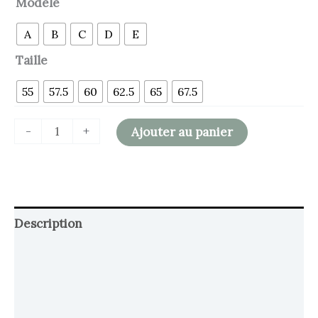
Modèle
A
B
C
D
E
Taille
55
57.5
60
62.5
65
67.5
-
+
Ajouter au panier
Description
Retour et Livraison
SAV Français