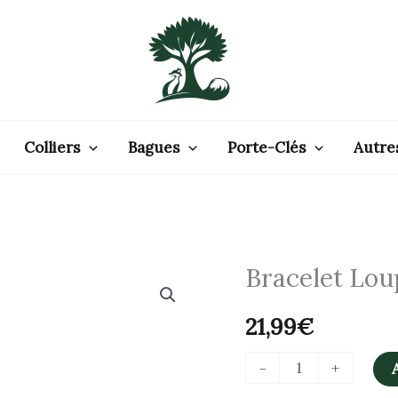
Colliers
Bagues
Porte-Clés
Autre
Bracelet Lou
quantité
de
21,99
€
Bracelet
Loup
-
+
Deux