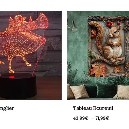
Plage
de
prix :
43,99€
à
71,99€
nglier
Tableau Ecureuil
43,99
€
–
71,99
€