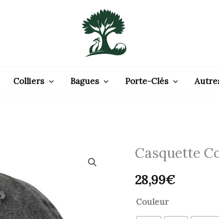
Colliers
Bagues
Porte-Clés
Autre
Casquette C
quantité
de
28,99
€
Casquette
Corbeau
Couleur