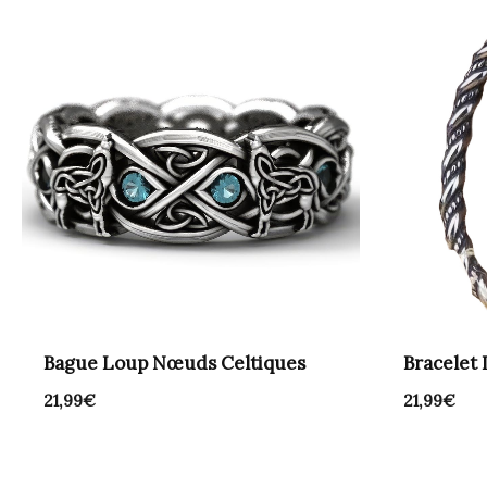
Bague Loup Nœuds Celtiques
Bracelet
21,99
€
21,99
€