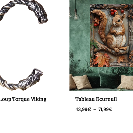
Plage
de
prix :
43,99€
à
71,99€
 Loup Torque Viking
Tableau Ecureuil
43,99
€
–
71,99
€