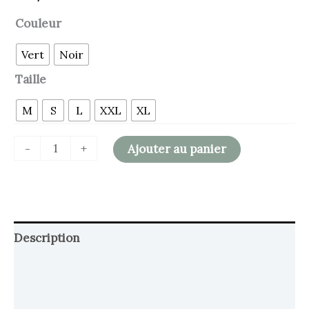
Couleur
Vert
Noir
Taille
M
S
L
XXL
XL
-
+
Ajouter au panier
Description
Retour et Livraison
SAV Français