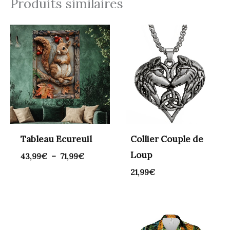
Produits similaires
Plage
de
prix :
43,99€
à
71,99€
Tableau Ecureuil
Collier Couple de
Loup
43,99
€
–
71,99
€
21,99
€