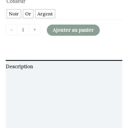
Couleur
Noir
Or
Argent
-
+
Ajouter au panier
Description
Retour et Livraison
SAV Français
Transaction sécurisée
FAQ