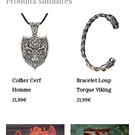
Produits similaires
Collier Cerf
Bracelet Loup
Homme
Torque Viking
21,99
€
21,99
€
Plage
de