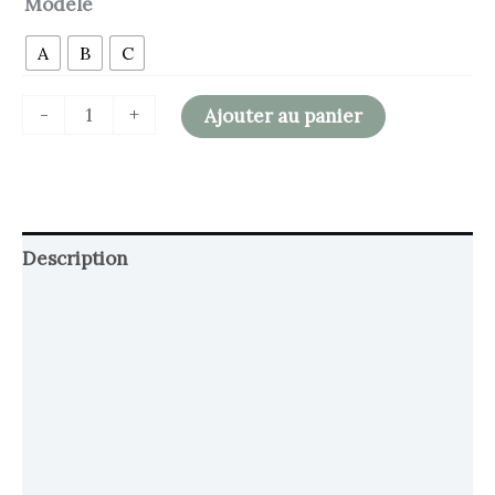
Modèle
A
B
C
-
+
Ajouter au panier
Description
Retour et Livraison
SAV Français
Transaction sécurisée
FAQ