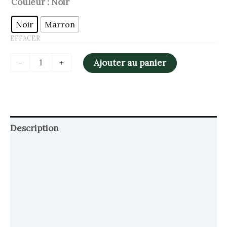
Couleur
: Noir
Noir
Marron
EFFACER
-
+
Ajouter au panier
Description
Retour et Livraison
SAV Français
Transaction sécurisée
FAQ