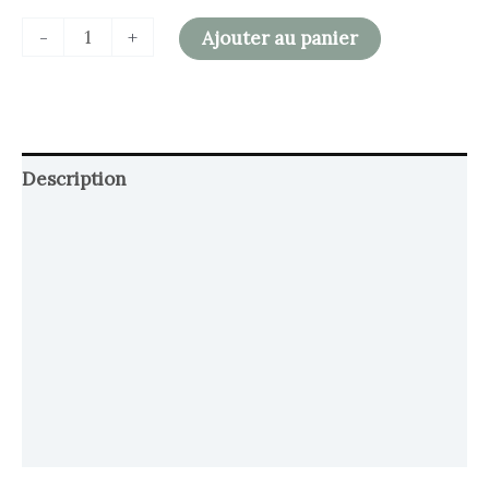
-
+
Ajouter au panier
Description
Retour et Livraison
SAV Français
Transaction sécurisée
FAQ
Avis