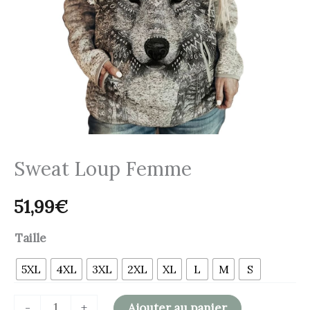
Sweat Loup Femme
51,99
€
Taille
5XL
4XL
3XL
2XL
XL
L
M
S
-
+
Ajouter au panier