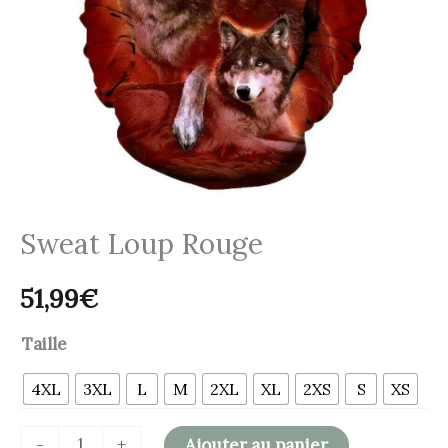
Sweat Loup Rouge
51,99
€
Taille
4XL
3XL
L
M
2XL
XL
2XS
S
XS
-
+
Ajouter au panier