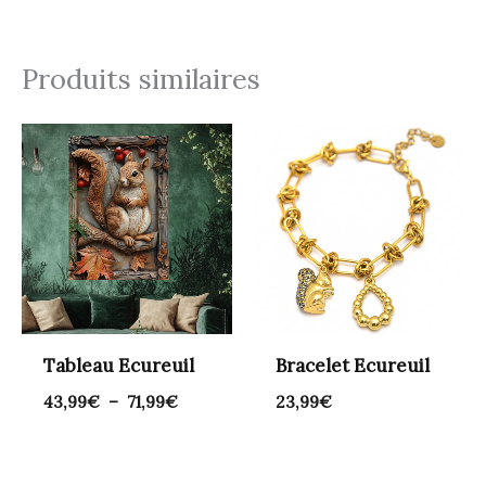
Produits similaires
Plage
de
prix :
43,99€
à
71,99€
Tableau Ecureuil
Bracelet Ecureuil
43,99
€
–
71,99
€
23,99
€