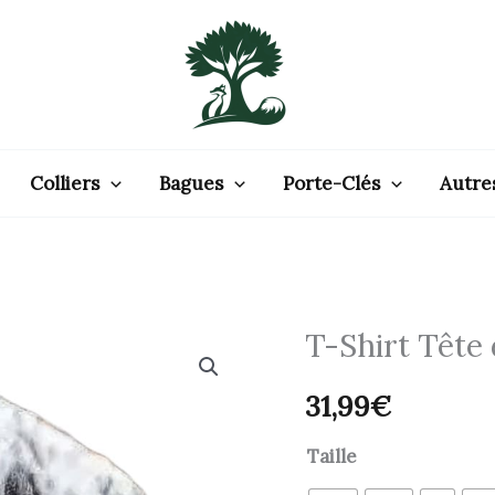
Colliers
Bagues
Porte-Clés
Autre
T-Shirt Tête
quantité
de
31,99
€
T-
Shirt
Taille
Tête