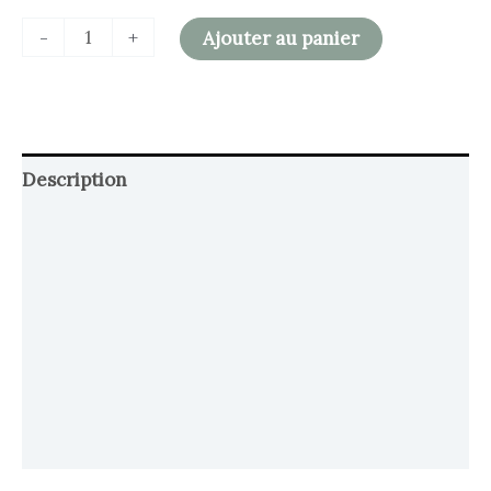
-
+
Ajouter au panier
Description
Retour et Livraison
SAV Français
Transaction sécurisée
FAQ
Avis