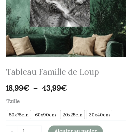
43,99€
Tableau Famille de Loup
18,99
€
–
43,99
€
Taille
50x75cm
60x90cm
20x25cm
30x40cm
-
+
Ajouter au panier