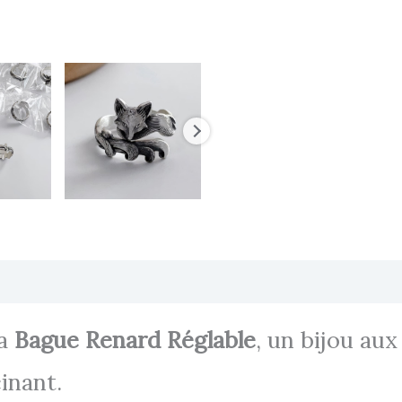
Transaction sécurisée
FAQ
Avis
la
Bague Renard Réglable
, un bijou au
cinant.