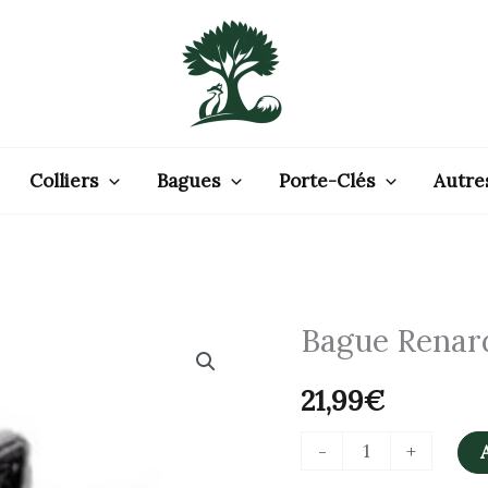
Colliers
Bagues
Porte-Clés
Autre
Bague Renar
quantité
de
21,99
€
Bague
Renard
-
+
Réglable