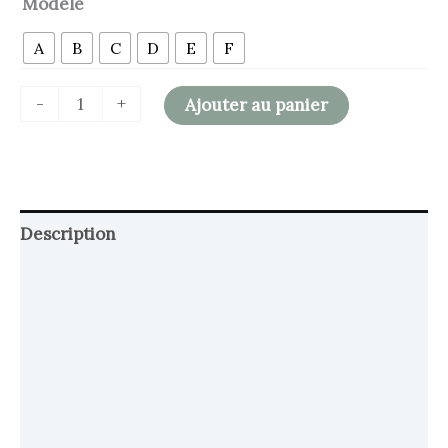
Modèle
A
B
C
D
E
F
-
+
Ajouter au panier
Description
Retour et Livraison
SAV Français
Transaction sécurisée
FAQ