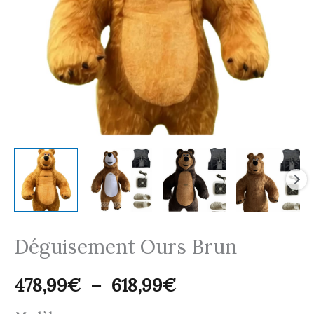
618,99€
Déguisement Ours Brun
478,99
€
–
618,99
€