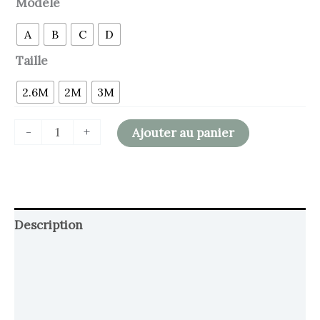
Modèle
A
B
C
D
Taille
2.6M
2M
3M
-
+
Ajouter au panier
Description
Retour et Livraison
SAV Français