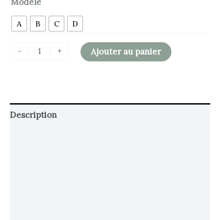
Modèle
A
B
C
D
-
+
Ajouter au panier
Description
Retour et Livraison
SAV Français
Transaction sécurisée
FAQ