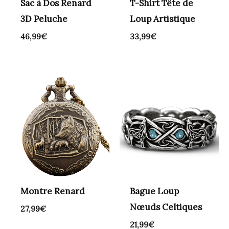
Sac à Dos Renard
T-Shirt Tête de
3D Peluche
Loup Artistique
46,99
€
33,99
€
Montre Renard
Bague Loup
Nœuds Celtiques
27,99
€
21,99
€