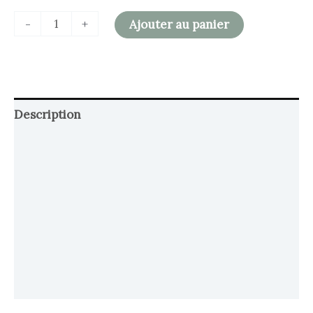
-
+
Ajouter au panier
Description
Retour et Livraison
SAV Français
Transaction sécurisée
FAQ
Avis