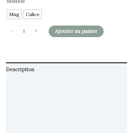
Modèle
Mug
Calice
-
+
Ajouter au panier
Description
Retour et Livraison
SAV Français
Transaction sécurisée
FAQ