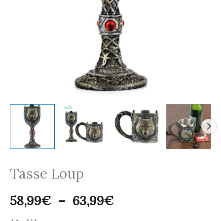
63,99€
Tasse Loup
58,99
€
–
63,99
€